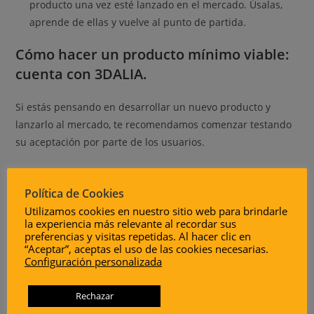
producto una vez esté lanzado en el mercado. Úsalas,
aprende de ellas y vuelve al punto de partida.
Cómo hacer un producto mínimo viable:
cuenta con 3DALIA.
Si estás pensando en desarrollar un nuevo producto y
lanzarlo al mercado, te recomendamos comenzar testando
su aceptación por parte de los usuarios.
Para ello, es fundamental que te rodees de un equipo de
diseño industrial experto para desarrollar tu producto
Política de Cookies
mínimo viable. Esto te permitirá poder pivotar en las fases
Utilizamos cookies en nuestro sitio web para brindarle
la experiencia más relevante al recordar sus
posteriores hasta dar con el desarrollo del producto que el
preferencias y visitas repetidas. Al hacer clic en
mercado necesita.
“Aceptar”, aceptas el uso de las cookies necesarias.
Configuración personalizada
CONTÁCTANOS
Rechazar