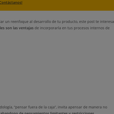
¡Contáctanos!
ar un reenfoque al desarrollo de tu producto, este post te interesa
les son las ventajas
de incorporarla en tus procesos internos de
ología, “pensar fuera de la caja”, invita apensar de manera no
e
abandono de pensamientos limitantes y restricciones