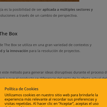
a es la posibilidad de ser
aplicada a múltiples sectores y
 soluciones a través de un cambio de perspectiva.
 The Box
 The Box se utiliza en una gran variedad de contextos y
ad y la innovación
para la resolución de proyectos.
este método para generar ideas disruptivas durante el proceso d
á a que el producto se diferencie del resto de la oferta actual del
 de los futuros consumidores.
Política de Cookies
n la metodología Think outside the box para idear soluciones
Utilizamos cookies en nuestro sitio web para brindarle la
seño conceptual de producto, arquitectura, diseño de espacios, etc
experiencia más relevante al recordar sus preferencias y
 empresariales, se usa este método para abordar situaciones
visitas repetidas. Al hacer clic en “Aceptar”, aceptas el uso