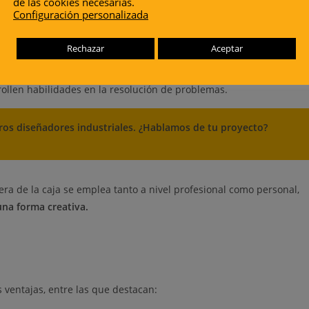
de las cookies necesarias.
emplo puede ser mejorar procesos internos, aumentar la eficienci
Configuración personalizada
ar nuevos objetivos, etc.
eativo también se puede llevar a cabo para desarrollar nuevas
Rechazar
Aceptar
trar soluciones a problemas personales y profesionales.
dología para fomentar la innovación y el pensamiento crítico
rrollen habilidades en la resolución de problemas.
ros diseñadores industriales. ¿Hablamos de tu proyecto?
era de la caja se emplea tanto a nivel profesional como personal,
na forma creativa.
 ventajas, entre las que destacan: