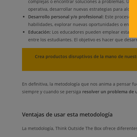
complejas o encontrar soluciones a problemas. Un ej
operativa, desarrollar nuevas estrategias para alcanz
Desarrollo personal y/o profesional:
Este proceso cr
habilidades, explorar nuevas oportunidades o encon
Educación:
Los educadores pueden emplear esta meto
entre los estudiantes. El objetivo es hacer que desa
Crea productos disruptivos de la mano de nuest
En definitiva, la metodología que nos anima a pensar fu
siempre y cuando se persiga
resolver un problema de u
Ventajas de usar esta metodología
La metodología, Think Outside The Box ofrece diferentes