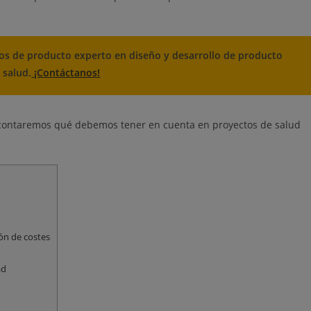
os de producto experto en diseño y desarrollo de producto
 salud.
¡Contáctanos!
te contaremos qué debemos tener en cuenta en proyectos de salud
ión de costes
ad