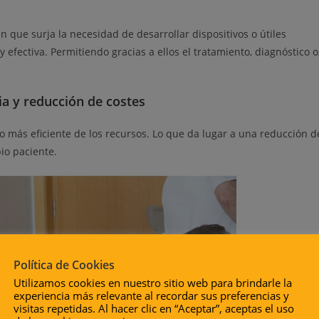
que surja la necesidad de desarrollar dispositivos o útiles
efectiva. Permitiendo gracias a ellos el tratamiento, diagnóstico o
.
ia y reducción de costes
 más eficiente de los recursos. Lo que da lugar a una reducción d
io paciente.
Política de Cookies
Utilizamos cookies en nuestro sitio web para brindarle la
experiencia más relevante al recordar sus preferencias y
visitas repetidas. Al hacer clic en “Aceptar”, aceptas el uso