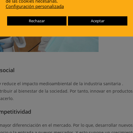
de las cookies necesarias.
Configuración personalizada
Rechazar
Aceptar
social
y reduce el impacto medioambiental de la industria sanitaria .
ibuir al bienestar de la sociedad. Por tanto, innovar en productos
hacerlo.
mpetitividad
ayor diferenciación en el mercado. Por lo que, desarrollar nuevos
cio o la entrada a nuevos mercados. Y esto supone un crecimient