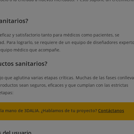
anitarios?
eficaz y satisfactorio tanto para médicos como pacientes, se
ad. Para lograrlo, se requiere de un equipo de diseñadores expert
n equipo médico que acompañe.
ctos sanitarios?
o que aglutina varias etapas críticas. Muchas de las fases conlleva
oductos sean seguros, eficaces y que cumplan con las estrictas
etapas:
e la mano de 3DALIA. ¿Hablamos de tu proyecto?
Contáctanos
s del usuario