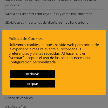
producto
Valeria
en
Customer centricity: qué es y cómo implementarlo
3DALIA
en
La importancia del diseño de mobiliario urbano
Oswaldo
en
La importancia del diseño de mobiliario urbano
Política de Cookies
Ing. Juan Carlos Navarro
en
Escala de dureza shore: todo lo que
Utilizamos cookies en nuestro sitio web para brindarle
necesitas saber
la experiencia más relevante al recordar sus
preferencias y visitas repetidas. Al hacer clic en
“Aceptar”, aceptas el uso de las cookies necesarias.
Categorías
Configuración personalizada
3DALIA
Rechazar
3DALIA Soluciones
Aceptar
Desarrollo productos
Diseño de espacios
Diseño grafico